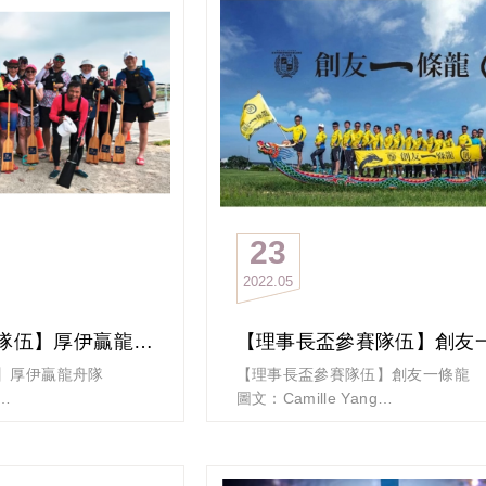
23
2022
05
【理事長盃參賽隊伍】厚伊贏龍舟隊
【理事長盃參賽隊伍】創友
】厚伊贏龍舟隊
【理事長盃參賽隊伍】創友一條龍
圖文：Camille Yang
EMBA外
在河畔
業領袖班」
會發現有群小黃人