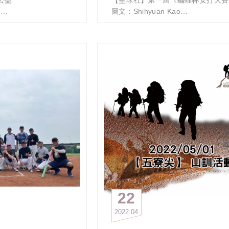
深刻的是成就那兩百公尺前，跟學長
o
圖文：Shihyuan Kao
心投入的心意與汗水。釋放奔放熱情
理事長盃龍舟賽
勇敢鬥志、奪得比賽佳績。」
大EMBA壘球社第一時
壘球社於勞動連假舉辦了第一屆《蝙
tOneTeam
你還記得歌詞最後
疫面罩之需求，今午特
打大賽》，本場賽事僅由練球出席率
「我們都已經長大 好多夢正在飛
醫院，本社委由龍捲風
108級凌翼學長與張雲龍學長取得參
就像童年看到的紅色的蜻蜓
部長(陳正佳學長)代表
格。
我們都已經長大 好多夢還要飛
公室特別表達感謝之
兄弟鬩牆格外精采，最終凌翼學長以
就像現在心目中紅色的蜻蜓」
打險勝張雲龍學長，獲得社長獎《蝙
長大的你
然要「快狠準」給予醫
檔球棒》1支（註：此棒堪稱球棒界
是否還像「紅蜻蜓」隊伍的學長姐勇
，如同打擊對手般，不
LV）。
呢？
。醫護人員您辛苦了，
賽後張雲龍學長含著眼淚表示上訴到
保重！
對會再加強訓練，提升打擊實力。凌
#政大EMBA校友會理事長盃龍舟賽
則感謝主辦單位，並表示下次練球會
#OneDreamOneBoatOneTeam
吃早餐。
對於可能的二次對決，社員紛紛表態
象，但據社內不願具名的人士表示，
是一面倒看好凌翼學長出線。
22
壘球社社長則出面呼籲大家要冷靜，
2022
04
將秉持公平、公正與公開的原則辦好
並不會因為一頓早餐而做球給凌翼