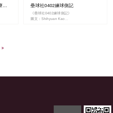
※ 報名人數額滿後，本表單僅接受取消並
【登山社】2022.05.01【五寮尖】 山訓活動
壘球社0402練球側記
於5/20 17:00關閉表單，如5/24前尚有取消
《壘球社0402練球側記》
報名，請逕洽領隊，以利更新入山申請名
圖文：Shihyuan Kao
單。
如同五
清明佳節詩性大發，壘社小編特創打油詩一
政大EMBA登山社 敬邀
是北部
首，記錄這群狂熱的瘋子。
）之
清明連假雨紛紛，
登頂，
照練無誤壘球魂，
，如履
暖身之物何處有，
眺來時
社長遙指選手村。
下山後
白話文解釋：今日雖然濕冷，但澆不熄壘球
街、祖
社練球的熱情，不過身子仍有些寒意，還好
社長提供熱咖啡，讓大家在休息區喝了再上
00