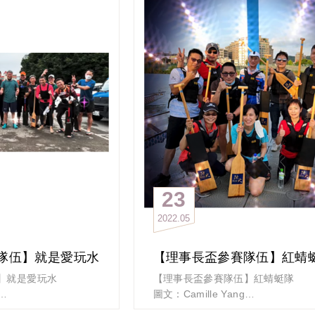
群人到底是有多愛讀
做甚麼都特別執著與認真
不管練習或比賽
厚伊贏龍舟隊」
全身裝備樣樣到位
業領袖班第一屆的學長姐
真的是做甚麼像甚麼
週五晚你想來點什麼？（大誤）
今晚
」
就來介紹第五隊「創友一條龍」
贏」
由「政大創業主班」歷屆同學所組成
氣勢和企圖
成員來自各行各業的創業家或第二代
別以為創業主都很年長
A的第「一」次成軍的兩
他們的隊員可是橫跨20歲到65歲
「創友一條龍」成立於三年前
龍舟賽的第一名
開始是珍惜班上情誼
23
為目標？
希望結業後仍有活動把大家圈一起
2022
05
一次團練的精彩花絮
同時又讓大家強健體魄
在創隊大隊長東哥、領隊俊吉和秘書
理事長盃龍舟賽
的號召下
隊伍】就是愛玩水
【理事長盃參賽隊伍】紅蜻
tOneTeam
重新凝聚各屆學長姊
】就是愛玩水
【理事長盃參賽隊伍】紅蜻蜓隊
並邀請大直橋下最溫柔的偉智教練
圖文：Camille Yang
正式形成創業主班的龍舟隊
也就是現在的【創友一條龍】