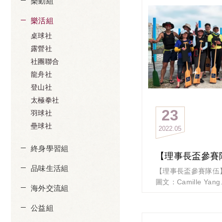
樂動組
樂活組
桌球社
露營社
社團聯合
龍舟社
登山社
太極拳社
23
羽球社
壘球社
2022
05
終身學習組
品味生活組
【理事長盃參賽隊伍
圖文：Camille Yang
海外交流組
政大除「創業主班」與
公益組
還有個「後EMBA商