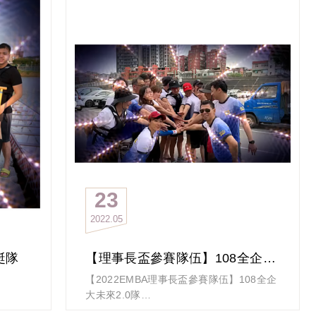
民間流傳沒上過戈壁
千萬別說你讀過EMBA
小編上週末在台東
早餐跟 KK & VV 聊天
他們一派清閒的樣子
完全看不出剛比完113km
上過戈壁的他們
這只是小菜一碟
是的！
咱們今年隊伍
各個來勢洶洶
今天要介紹的第四隊「戈戈妹妹隊」
是由歷屆完成戈壁挑戰的學長姐組成
23
不僅身材好體態佳
2022
05
（真的很想摸摸那驚人腹肌）
長連凱
而且男的俊女的俏
有道是有戈戈(哥哥)就會有妹妹
蜓隊
【理事長盃參賽隊伍】108全企大未來2.0隊
去年拿下亞軍的他們
【2022EMBA理事長盃參賽隊伍】108全企
今年誓言：
大未來2.0隊
We wanna be the Number one
圖文：Camille Yang
媽呀！