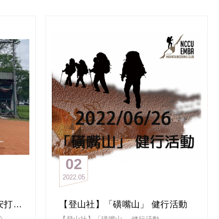
天
小編突然覺得今年凸台需要多設幾座？
古人云：「賜子千金，不如教子一藝；教子
看來最後的「冠亞季殿」預測活動將會很有
一藝，不如賜子好名。」
一條
趣哩！
今天開始
助互
將一一為大家介紹
生一世
今年「政大EMBA理事長盃龍舟賽」的參賽
師長，
#政大EMBA校友會理事長盃龍舟賽
憶中是
隊伍
隊！」
#OneDreamOneBoatOneTeam
第一隊是「108全企大未來2.0隊」
大家集
看這名字想必你會想起
？
舟的夢
去年拿下總四以及班組第一
報名參
隊名長到不行的
「108全企終生班代大未來對不隊」
蜓無所
「108全企大未來」
划向終
確實是2.0再進化版本
來自產業菁英匯聚108全企
02
希望大家一起營造”大未來”
2022
05
故產出今年的隊名
雖然
這組學長姐很客氣的表示
【壘球社】第一屆《蝙蝠杯安打大賽》
【登山社】「磺嘴山」 健行活動
上，更
「對於龍舟賽我們秉持歡樂划輕鬆划的信
》
【登山社】「磺嘴山」 健行活動