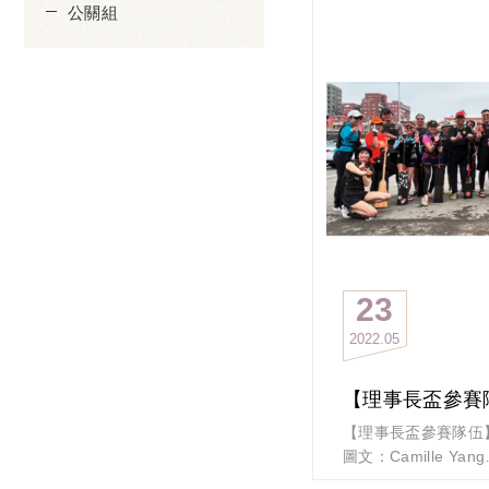
（小編內心OS：這
公關組
書？）
今天要介紹的就是「
由政大後EMBA商
組成
隊名 「厚伊贏」
取國語諧音「後E贏
與台語諧音 「給他
充分顯示後E隊伍的
期待本次由
第「一」屆後EMB
個第一
進而拿下今年理事長
23
媽呀！又一隊以冠軍
2022
05
讓我們來瞧瞧他們第
#政大EMBA校友會
【理事長盃參賽
#OneDreamOneBoa
【理事長盃參賽隊伍
圖文：Camille Yang