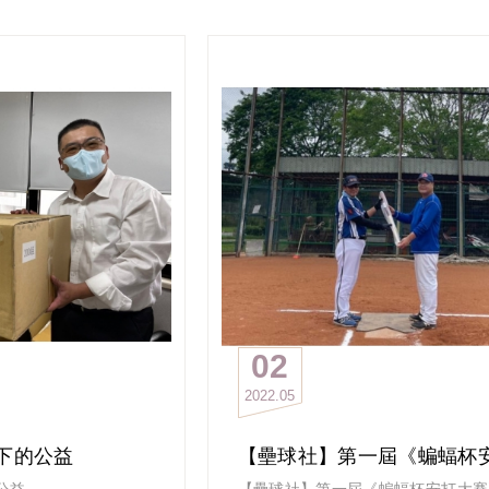
紹第三隊
「飛呀 飛呀 看那紅色蜻蜓飛在藍色
創業主班這幾年累積的聲譽
個玩水社嗎？
空⋯」
也進化為創友會鐵錚錚的榮譽感
水的學長姐
你會唱這首歌嗎？
創友們說：「我們的信念是同舟共濟
咱們今天要介紹
心，堅持繼續划下去。在龍舟上，互
雪水
政大EMBA理事長盃龍舟賽
信，不分彼此，勤於鍛鍊。我們是一
⋯）
的第二隊就是「紅蜻蜓隊」
的好朋友，我們珍惜同學情誼，敬重
「就是愛玩水」
耳熟能詳紅蜻蜓的旋律，在大家的回
重然諾、講義氣，無私奉獻，榮耀團
涼，所以，就是愛玩
勇於追求夢想的象徵。
媽呀！
本隊是2020跨班組成，百多人中，
小編怎麼覺得好像要起立唱國歌哩！
結成隊的力量來自每個人都有著划龍
但說真的
想，有人試過龍舟體驗、有人是去年
這隊實在驚人
賽最後未能成行。
除美輪美奐的logo外
憑著完成人生夢想的力量，帶著紅蜻
竟有隨隊的專業攝錄影
畏懼的精神，自由翱翔，團結努力，
每回練習還有專人安排早餐與下午茶
點，爭取團隊合作的勝利。
02
這到底是想逼死誰呀？！
啊！
小編去年也是紅蜻蜓的一員
小編下次也要穿小黃衣來去吃下午茶
2022
05
榮站凸台～
因錯陽差去年最終未能成行
今年捲土重來
「紅蜻蜓」對這次比賽說
下的公益
#政大EMBA校友會理事長盃龍舟賽
「結果只是一個點，在夢想實踐的路
#OneDreamOneBoatOneTeam
公益
【壘球社】第一屆《蝙蝠杯安打大賽