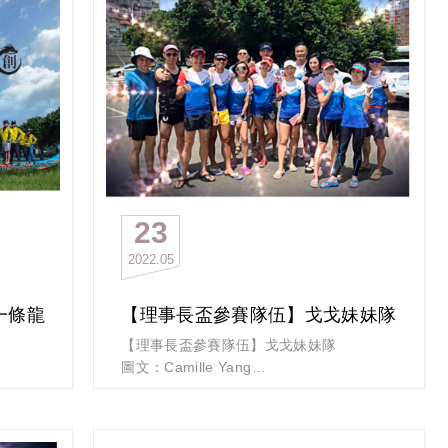
23
2022
05
一條龍
【理事長盃參賽隊伍】戈戈妹妹隊
【理事長盃參賽隊伍】戈戈妹妹隊
圖文：Camille Yang
戈壁你去過嗎？
小編只去過「隔壁」