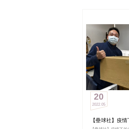
今天卡卡小編要來介
你知道政大EMBA有
他們聚集了一群愛玩
基本上任何水都玩
海水、河水、湖水、
甚至於洗澡水（大誤
因此他們的隊名就是
他們說：「有水便要
水！GO!GO!GO!!!」
這幾天熱的要命
真的好適合玩水
玩水社的學長姐
在去年拿下了第三名
今年捲土重來的他們
誓言：
20
來划龍舟就是愛攏贏
2022
05
得冠軍、拿金牌、光
是說凸台僅三個名額
到底誰能站上去呢？
【壘球社】疫情
且讓我們先來看看
【壘球社】疫情下的