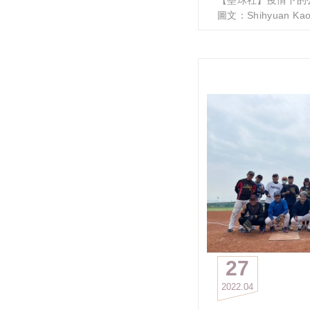
玩水社的學長姐們
圖文：Shihyuan Ka
#政大EMBA校友會
《疫情下的公益》政
#OneDreamOneBoa
間獲知台北榮總有防
別送了兩大箱至北榮
(張友信學長)與阿佳
捐贈，北榮副院長辦
意。
面對棘手的疫情，當
護人員最強力的後援
能讓病毒有一絲機會
大家也辛苦了，彼此
27
2022
04