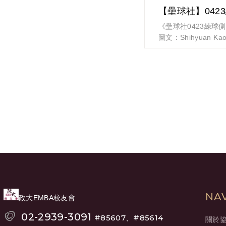
【壘球社】042
《壘球社0423練球
圖文：Shihyuan Ka
EMBA都是金頭腦
全隊有了學長贊助的
肯定好！
但小編唯一的困擾是
像緊箍圈，咒語一唸
「一、二壘有人時，
者。三壘有人時，也
本功」，千萬可不能
啊！
NA
政大EMBA校友會
02-2939-3091
#85607、#85614
關於