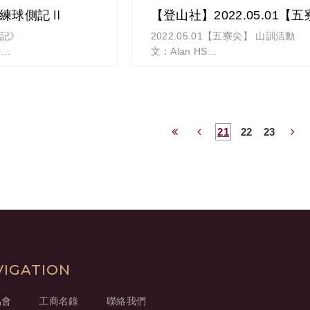
3練球側記Ⅱ
側記》
2022.05.01【五寮尖】 山訓活動
#歡迎加入歡樂的壘球社
o
文：Alan HS
，頭部防護當然不可少，
位於新北市三峽區的五寮尖，因山形
新頭盔加冕，今年成績
座像拳頭般高低起伏的岩峰而得名，
三大岩場（五寮尖、筆架山、皇帝殿
「頭太大了」，這帽就
一。沿途需手腳併用、拉繩攀岩始能
21
22
23
，馬上腦補攻擊策略，
沿途充份感受「戰戰兢兢，如臨深淵
要往右邊打，來推進跑
薄冰」之快感。山頂視野開闊，可遠
要做好高飛犧牲打的基
路，以及三峽、鶯歌、樹林等地區，
頭腦簡單，球來就打
還能順遊大豹溪沿岸風景區或三峽老
師廟一帶。
* 報名網址: https://bit.ly/3uNP8er
* 報名統計: https://bit.ly/3uLsiUw
* 報名截止時間: 2022/04/27 晚上9:
政大EMBA【登山社】敬邀
VIGATION
協會
工商名錄
聯絡我們