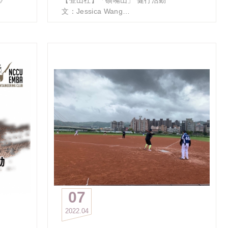
姐們同
念，共同創造108 全企的美好回憶，第二次
文：Jessica Wang
、保持
參加比賽，去年取得班組第一， 期待今年
再創佳績！」
蝠杯安
《2022社員限定》 2022/06/26 「磺嘴山」
但我記得他們去年是說
最高的
健行活動
「預約明年一定要擠進前三」
賽資
陽明山國家公園有三保：鹿角坑、夢幻湖、
聽聽之前這響徹雲霄的驚人氣勢
磺嘴山生態保護區，其中範圍最大的磺嘴山
讓我們拭目以待他們的表現
1支安
生態保護區，包含磺嘴山、大尖後山火山錐
蝠牌高
體及磺嘴山火口湖等特殊的地形地質景觀和
#政大EMBA校友會理事長盃龍舟賽
的
珍貴的自然資源。
於追夢
#OneDreamOneBoatOneTeam
磺嘴山生態保護區，每天限額80人，需一個
底，絕
月前申請，報名後不得取消。
翼學長
本活動名額40位，以2022/5/15前完成入社
請大家
登山社社員為限，申請名單將以社員資格及
報名優先順位為準。
支持對
賭盤還
報名網址：https://reurl.cc/MbnlQv
報名統計：https://reurl.cc/Op22KR
07
未來仍
報名截止：40位EMBA登山社社員 (非
2022
04
賽務，
2022EMBA登山社社員，請儘快辦理入社)