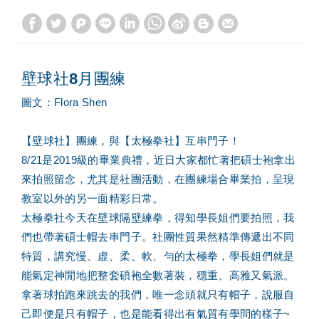
壁球社8月團練
圖文：Flora Shen
【壁球社】團練，與【太極拳社】互串門子！
8/21是2019級的畢業典禮，近日大家都忙著把碩士袍拿出
來拍照留念，尤其是社團活動，在團練場合畢業拍，呈現
教室以外的另一面精彩日常。
太極拳社今天在壁球隔壁練拳，得知學長姐們要拍照，我
們也帶著碩士帽去串門子。社團性質果然精準傳遞出不同
特質，講究慢、虚、柔、軟、勻的太極拳，學長姐們就是
能氣定神閒地把整套碩袍全數著裝，穩重、高雅又氣派。
拿著球拍跑來跳去的我們，唯一念頭就只有帽子，說服自
己即便是只有帽子，也是能看得出有氣質有學問的樣子~