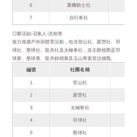
6
重機騎士社
林
7
自行車社
李
◎樂活組:
召集人-洪柏青
致力推廣戶外與體育活動，包含登山社、露營社、羽
球社、壘球社、龍舟社及太極拳社，並主辦校際盃羽
球賽、壘球賽、龍舟錦標賽及玉山專案登頂挑戰。
編號
社團名稱
1
登山社
陳
2
露營社
石
3
太極拳社
黃
4
羽球社
陳
5
壘球社
郭