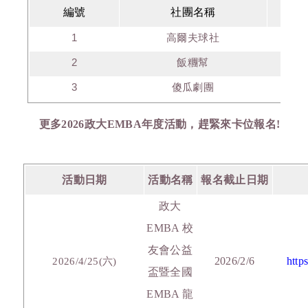
編號
社團名稱
1
高爾夫球社
2
飯糰幫
3
傻瓜劇團
更多2026政大EMBA年度活動，趕緊來卡位報名!
活動日期
活動名稱
報名截止日期
政大
EMBA 校
友會公益
2026/2/6
http
2026/4/25(六)
盃暨全國
EMBA 龍