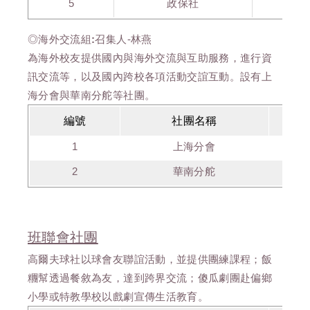
5
政保社
◎海外交流組:
召集人-林燕
為海外校友提供國內與海外交流與互助服務，進行資
訊交流等，以及國內跨校各項活動交誼互動。設有上
海分會與華南分舵等社團。
編號
社團名稱
1
上海分會
2
華南分舵
班聯會社團
高爾夫球社以球會友聯誼活動，並提供團練課程；飯
糰幫透過餐敘為友，達到跨界交流；傻瓜劇團赴偏鄉
小學或特教學校以戲劇宣傳生活教育。