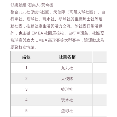
◎樂動組:
召集人-黃奇德
整合九九社(跑步社團)、天使隊（高爾夫球社團）、自
行車社、籃球社、玩水社、壁球社與重機騎士社等運
動社團，推動健康生活與活力交流。除社團日常活動
外，也主辦 EMBA 校園馬拉松、自行車環島、校際盃
籃球賽與政大 EMBA 高球賽等大型賽事，讓運動成為
凝聚校友情誼。
編號
社團名稱
社
1
九九社
黃
2
天使隊
陳
3
籃球社
黃
4
玩水社
林
5
壁球社
魏