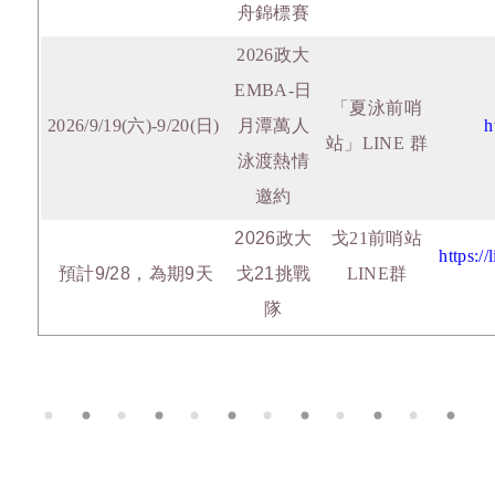
舟錦標賽
2026政大
EMBA-日
「夏泳前哨
20
26/9/19(六)-9/20
(日)
月潭萬人
h
站」LINE 群
泳渡熱情
邀約
2026政大
戈21前哨站
https:
預計9/28，為期9天
戈21挑戰
LINE
群
隊