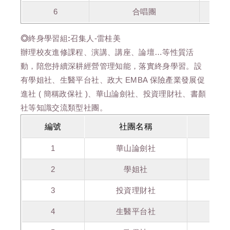
6
合唱團
◎
終身學習組:
召集人-雷桂美
辦理校友進修課程、演講、講座、論壇…等性質活
動，陪您持續深耕經營管理知能，落實終身學習。設
有學姐社、生醫平台社、政大 EMBA 保險產業發展促
進社 ( 簡稱政保社 )、華山論劍社、投資理財社、書顏
社等知識交流類型社團。
編號
社團名稱
1
華山論劍社
2
學姐社
3
投資理財社
4
生醫平台社