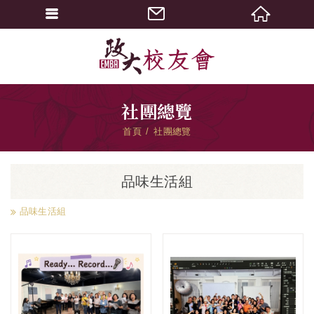
社團總覽
首頁
社團總覽
品味生活組
品味生活組