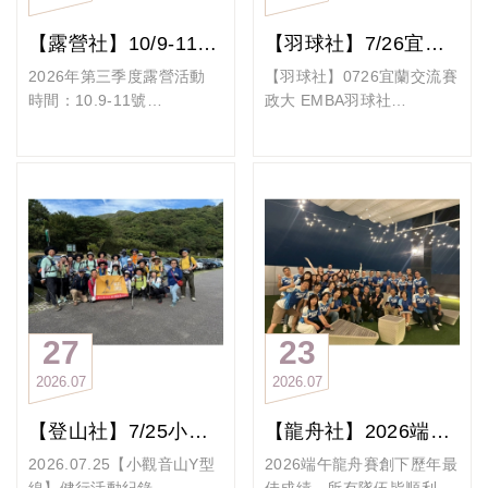
的水上訓練及體能更上一層
的絕佳契機。不論您想在自
樓。週三、六、日三天水上
然中深呼吸，還是想與好久
【露營社】10/9-11第三季度露營活動@新竹
【羽球社】7/26宜蘭交流賽
練習外與團訓體能課，同
不見的老友暢談，這一天，
時，學長姐們還有個人1對1
我們通通滿足您！
2026年第三季度露營活動
【羽球社】0726宜蘭交流賽
重訓來強化自我體能素質。
本次活動四大亮點
時間：10.9-11號
政大 EMBA羽球社
政大龍舟隊長期在百齡碼頭
地點：自然野趣
今天來到好山好水的宜蘭交
訓練，與各隊的龍舟菁英有
五社強強聯手，人氣爆棚：
https://easycamp.pros.is/4
流賽。
一致的目標，在一槳一槳磨
結合五大社團的熱情與活
c2wyy
友隊《無敵鐵金剛》是宜蘭
練節奏與合力；結束水上訓
力，跨界交流、拓展人脈，
狩獵帳每帳4500（每晚）
頗負盛名的強隊，球風多變
練後，再投入陸上肌耐力與
精彩程度絕對加倍！
*2=9000元：
球路刁鑽，有隱藏低調的大
爆發力訓練，只為了讓每一
全家大小齊聚，幸福滿格：
C區+D區+E區
賽高手。
次出槳更有力量、每一次衝
誠摯邀請您攜家帶眷，帶著
最後三席意者從速
賽前順道遊歷景點、補充營
刺更有速度。
伴侶與孩子一起在大自然中
空中帳每帳2000（每晚）
養（酒水）
期待在花蓮鯉魚潭，與世界
創造珍貴的家庭回憶。
*2=4000元
#金車葛瑪蘭威士忌
各國好手同場競技，划出屬
戶外休閒美學，極致放鬆：
欲參加者請聯繫社團幹部！
#吉姆老爹啤酒工廠
27
23
於我們的節奏，划出屬於政
遠離都市喧囂，沉浸在大自
#養蜂人家
2026
07
2026
07
大EMBA龍舟隊的驕傲！
然的悠閒氛圍中，享受微
#德隆行館
只有累積，沒有奇蹟。
風、綠意與烤肉香。
政大學長姐也發揮韌性、在
【登山社】7/25小觀音山Y型線健行活動紀錄
【龍舟社】2026端午龍舟賽寫下最佳戰績 齊聚慶功分享榮耀
#政大EMBA龍舟隊
知己好友相聚，情誼無限：
三個半小時中互相學習技
卸下平時的工作壓力，與
巧，兩隊優質球友相聚賓主
2026.07.25【小觀音山Y型
2026端午龍舟賽創下歷年最
EMBA 的學長姐、學弟妹們
盡歡。