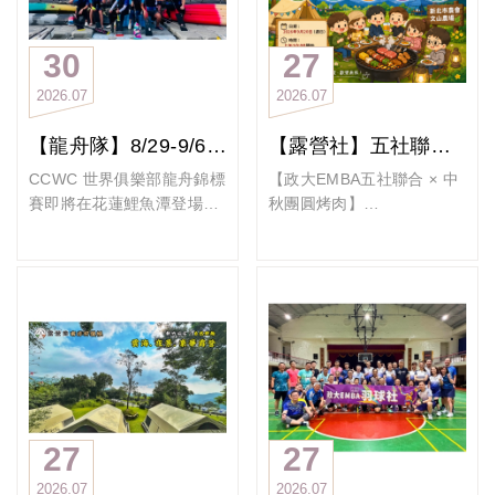
30
27
2026
07
2026
07
【龍舟隊】8/29-9/6 CCWC 世界俱樂部龍舟錦標賽即將在花蓮鯉魚潭登場！
【露營社】五社聯手・中秋團圓烤肉趣 9/20活動報名開始！
CCWC 世界俱樂部龍舟錦標
【政大EMBA五社聯合 × 中
賽即將在花蓮鯉魚潭登場！
秋團圓烤肉】
比賽期間： 2026 8月29
【五社聯手・中秋團圓烤肉
日-9月6日
趣】活動報名開始！
距離比賽還有30天，來自世
秋風送爽，最令人期待的中
界各地的頂尖龍舟隊伍將齊
秋佳節即將到來！今年，政
聚一堂，在這座依山傍水的
大EMBA 露營社、自行車
國際賽場上，展開一場速
社、99社、壁球社、太極拳
度、耐力與團隊默契的較
社首度強強聯手，為大家精
量。
心打造一場最 Chill、最溫馨
政大EMBA龍舟隊很榮幸能
的戶外盛宴！
與世界級的對手一起在河道
這不只是一場烤肉，更是一
27
27
上較勁，我們需要投入更多
次放鬆身心、拉近彼此距離
2026
07
2026
07