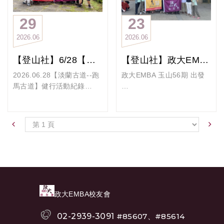
6月23日當天，學長姐們特
信社務必能一屆比一屆更精
滿大元氣！
莊，於凌晨摸黑啟登，在日
別排開工作與個人行程、提
彩！
這期新生順利解鎖前半段，
出時分成功登上臺灣最高峰
29
23
前請好假，抱持服務的初
桂花老師專題分享：『談天
光「起式」就能手腳舒暖
──玉山主峰（3,952公
2026
06
2026
06
心，一同踏上公益旅程。中
說地學太極』
舊生更厲害，打完最後一式
尺）。三天二夜的行程，不
午大家先於永安漁港旁共享
桂花老師於會中分享太極拳
「十字手歸元」正式功德圓
只是體能的挑戰，更是一場
【登山社】6/28【淡蘭古道--跑馬古道】健行活動紀錄
【登山社】政大EMBA 玉山56期 出發
豐盛午餐，在輕鬆愉快的氛
對身心的四大益處
滿、把整套鄭子太極拳架打
關於勇氣、互助與感動的旅
圍中交流情誼，隨後前往桃
1）. 根基穩固：落實虛實轉
包帶走！
程。
2026.06.28【淡蘭古道--跑
政大EMBA 玉山56期 出發
園笨港國小各班級展開說故
換與鬆腰落胯，強化下肢肌
不只練飽功力，胃袋和心靈
一路走來，挑戰不斷
馬古道】健行活動紀錄
事活動。
群、改善平衡。
也超級滿足。大家最後還擺
有人笑說，旅程從出發就開
跑馬古道是登山社新規劃的
校友會樂活組長Patrick 柏青
活動現場，學長姐們使出渾
2）.氣血通流：以動的氣功
出超萌的政大 C Pose 拍創
始考驗大家的應變能力。從
一條路線，他是淡蘭古道南
學長、玉山總召Swire Tony
身解數，運用生動的語調、
為核心提升微循環，疏通經
意團照，期待下期秋季班開
便當裡的豬排掉到腿上、筷
路的最後一段山徑，山境寬
學長，帶著滿滿的愛心及鐵
豐富的表情與活潑的互動，
絡並強化免疫。
班持續下去把身體變好變
子掉落，到想請大家喝阿里
闊，坡度不大平緩易行，是
路餐盒來幫玉山56期送行
將一本本故事書化為充滿想
強！
山咖啡卻被司機婉拒，種種
一條非常親民的古道。
祝玉山56期學長姐登頂成
像力與啟發性的旅程。孩子
小插曲反而讓整趟旅程增添
根據踏查的經驗，我們規劃
功、平安下山、開開心心賞
們時而專注傾聽、時而開懷
不少笑聲。
出由礁溪轉運站出發，左切
大景！
大笑，教室內不斷傳出歡樂
直到夜晚站在東埔山莊外，
到達古道中段，沿著古道經
笑聲，在寓教於樂的過程中
望著滿天星斗，還幸運看見
過遠眺點山神廟，上新花園
收穫滿滿，也讓陪伴的志工
3）.神舒體靜：在徐緩專注
政大EMBA校友會
兩次流星，原本的小小挫折
到達古道最高點即九彎十八
們感受到最純真的感動與回
的練拳中釋放焦慮，重塑身
彷彿都煙消雲散，也為隔天
拐最高點的石牌縣界公園。
饋。
心和諧。
02-2939-3091
#85607、#85614
的登山揭開最美好的序幕。
然後沿著古道回程經過遠眺