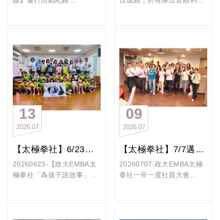
線】健行活動紀錄
佳成績，所有隊伍皆順利晉
把酒言歡，共度溫暖的假日
也感謝友隊的盛情招待、致
在藍天白雲下，層巒疊翠的
級，女子隊勇奪第三名，男
時光。
贈政大 EMBA北區賽二連霸
小觀音山更顯其無敵美景。
子隊也拿下第八名，成功突
紀念勳章￼。
紅霞颱風過境的影響下，風
破過往紀錄。
請即刻填表報名，我們不見
持續在開開心心打球中，不
速瞬間極大，但也增添山中
這份榮耀來自每位隊員長時
不散！
知不覺變強
行走的舒適度。
間的投入、堅持與彼此信
https://docs.google.com/fo
#政大emba羽球隊
學長姐一行人共23 位下切大
任，感謝所有選手、教練及
rms/d/e/1FAIpQLSeKZn3e
屯山鞍部停車場後，就從
後勤夥伴的付出，讓我們在
EVbJFFIIUQt4gFVrkzhHs2
「山之家」一路陡上陵線，
競賽中展現團結與拚戰精
F5X2_3qjTZ1qBgPoV0ZA/
上上下下行經了山海關、西
神，也為今年留下最精彩難
viewform
峰、西西峰、主峰、北峰、
忘的回憶。
13
09
北北峰，遠到菜頭崙，完成
#政大EMBA端午龍舟慶功宴
活動資訊
2026
07
2026
07
了一個不下切溪底的丫字路
•日期：2026年9月20日（週
線，遍踩群峰各山頭。
日）
【太極拳社】6/23「為孩子說故事」公益活動 愛與故事走進桃園笨港國小
【太極拳社】7/7邁入第8年！社員大會圓滿成功
一路上美景應接不暇，時而
•時間：上午10:00開始
看七星山系、小油坑、時而
20260623-【政大EMBA太
20260707-政大EMBA太極
•地點：新北市農會文山農場
看見大屯主峰群，轉身又可
極拳社「為孩子說故事」公
拳社一年一度社員大會
•地址：新北市新店區湖子內
遠眺三芝、石門、淡水河流
益活動再啟航 愛與故事走
【活動紀實】政大EMBA太
路100號
域，飽覽大景又細數各地的
進桃園笨港國小】
極拳社 邁入第8年！社員大
•費用：500元/人 匯款請備
地標，一路興奮雀耀的補捉
延續去年深受好評的公益行
會圓滿成功
註名字+烤肉，例如周星馳
「台北抹茶山」的美景。
動，政大EMBA太極拳社今
在學長姐支持下，太極拳社