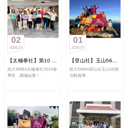
烤肉
另值得一提，沿途中遇到
年再度舉辦「為孩子說故
邁入第8個年頭！本次大會
「傳說中」的巡山員，3 位
事」系列公益活動。6月10
由93NPO美麗主播學姐主
人員迎面而來，詢問我們這
日晚間於天下雜誌教育基金
持，在驚艷大菜「蓮花煙雲
大隊人馬是否有申請核准，
會辦公室辦理志工培訓課
裊裊」與舉杯互祝健康中溫
要感謝山羊、Amy, 湘爺、
程，並於6月23日前往桃園
馨開場。校友會曹副理事長
Peggy 及雪莉替大家事先完
笨港國小進行入校說故事活
與樂活組柏青組長親臨祝
02
01
成申請。也藉此提醒愛山的
動，透過閱讀與陪伴，將溫
賀；爾祥學姐也分享了社團
2026
07
2026
07
大家，千萬不要走黑山。
暖與歡笑帶進偏鄉校園。
攜手天下文化基金會投身偏
今天在4 小時內完成4 .2 公
在培訓課程中，講師從說故
鄉公益的成果，展現太極社
【太極拳社】第10 of10堂課2026春季班，圓滿結業！
【登山社】玉山56期活動報導2026/6/22～6/24
里，上升463 公尺，下246
事技巧、肢體表達到情境帶
的社會關懷與傳承。
公尺，平安快樂的完成與山
入進行完整分享，學長姐們
感恩時刻與薪火相傳
政大EMBA太極拳社2026春
政大EMBA登山社玉山56期
林的對話，期待下次一起歡
熱情參與、互動踴躍，每位
大會特別頒發感謝狀，致謝
季班，圓滿結業！
活動報導
樂山林～～
都展現高度投入與學習熱
桂花老師的悉心指導、表揚
20260630-第10of10堂課-
一步一腳印，登上東亞之巔
領隊群：雪莉, Amy, 永忠
忱。為了帶給孩子們最精彩
春季班10堂全勤學員的毅
初階熟練-春季班@崇友基金
玉山3952
小隊長群：山羊、大帥、梅
的故事體驗，許多學長姐更
力，並感謝全體幹部的辛
會
（2026/6/22～6/24）
花鹿、景星、Peggy
在活動前多次進行分組演
勞。卸任社長我也感性表
每週二最期待的太極拳課迎
「登山，不只是抵達山頂，
練，反覆推敲內容與呈現方
示，接任時抱持「曾享受付
來第10堂大結局！雖然月底
更是在每一步之中，認識自
式，希望讓每位孩子都能融
出，也要有所貢獻」的初心
大家特別忙，但今天誠意滿
己，也認識同行的人。」
入故事的奇妙世界，進而打
盡力奉獻，如今順利交棒給
滿，首度祭出「壽司郎元氣
56期學長姐相約挑戰玉山主
開閱讀的新視野。
108級 賴景甫 Jeff學長，相
壽司＋黑豆漿」幫學長姐補
峰，從東埔出發，經排雲山