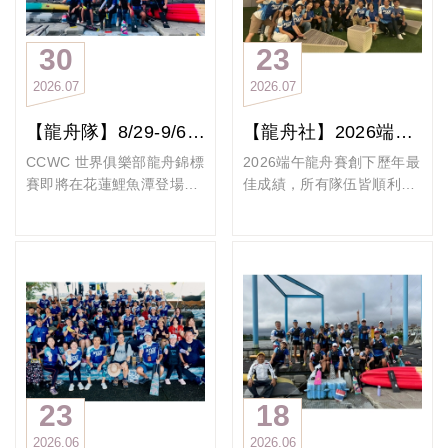
30
23
2026
07
2026
07
【龍舟隊】8/29-9/6 CCWC 世界俱樂部龍舟錦標賽即將在花蓮鯉魚潭登場！
【龍舟社】2026端午龍舟賽寫下最佳戰績 齊聚慶功分享榮耀
CCWC 世界俱樂部龍舟錦標
2026端午龍舟賽創下歷年最
賽即將在花蓮鯉魚潭登場！
佳成績，所有隊伍皆順利晉
比賽期間： 2026 8月29
級，女子隊勇奪第三名，男
日-9月6日
子隊也拿下第八名，成功突
距離比賽還有30天，來自世
破過往紀錄。
界各地的頂尖龍舟隊伍將齊
這份榮耀來自每位隊員長時
聚一堂，在這座依山傍水的
間的投入、堅持與彼此信
國際賽場上，展開一場速
任，感謝所有選手、教練及
度、耐力與團隊默契的較
後勤夥伴的付出，讓我們在
量。
競賽中展現團結與拚戰精
政大EMBA龍舟隊很榮幸能
神，也為今年留下最精彩難
與世界級的對手一起在河道
忘的回憶。
23
18
上較勁，我們需要投入更多
#政大EMBA端午龍舟慶功宴
2026
06
2026
06