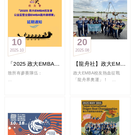
調，最終於賽場上充分發揮
3.25團練
你是否渴望一場揮汗如雨、
長時間訓練的成果。每一次
齊心協力的挑戰？
整齊劃一的划槳節奏，皆凝
你是否想在眾人目光下，劃
聚著無數次的努力與堅持；
破水面、乘風破浪？
每一項亮眼成績，皆印證了
這不是一場比賽，而是一場
團隊精神的價值。
屬於團隊精神、信任與榮耀
10
20
本屆賽事中，政大EMBA女
3.23團練
的戰役！
神隊勇奪季軍，男神隊亦挺
2025
10
2025
08
現在就號召班上同學、同
進前八強，成果斐然，充分
好、學長姐一起組出你的龍
展現政大人積極進取、永不
「2025 政大EMBA校友會公益盃暨全國EMBA龍舟錦標賽」延期通知
【龍舟社】政大EMBA校友熱血征戰「龍舟界奧運」！
舟戰隊——
放棄的精神風貌。
無論你是力量擔當、節奏控
致所有參賽隊伍：
政大EMBA校友熱血征戰
當然，團隊亦從比賽中檢視
手，還是吶喊應援王，
「龍舟界奧運」！
自身仍可精進之處。面對挑
只要你有熱血、有鬥志，就
感謝大家對「2025 政大
戰，龍舟隊將持續精煉技
缺你這一槳！
EMBA校友會公益盃暨全國
湖面浪花翻湧、鼓聲震撼天
術、強化默契，並以更高標
EMBA龍舟錦標賽」的支
際，划槳的瞬間心跳與浪濤
準自我要求，作為邁向未來
【報名時間】
持。
一起互！互！互！
賽事的成長動能。
即日起~2026年2月6日
2025年7月14日至20日，第
政大龍舟隊的每一次揮槳，
【招募對象】
由於本次賽事報名隊伍數量
17屆世界龍舟錦標賽在德國
不僅是對競技的投入，更是
凡熱血、想挑戰極限的你
不足未達競賽標準，以及收
布蘭登堡貝茨湖盛大舉行，
校友情誼與團隊精神的生動
（無經驗可培訓）
到許多校友學長姐的反應，
來自33國、近5,000位選手