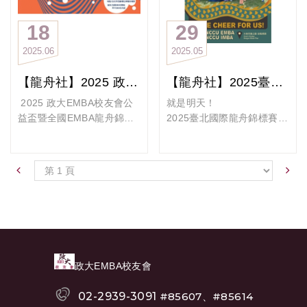
體現。期盼在未來賽事中，
【練習時間】
因年底活動繁多，導致無法
同場競逐，場面如奧運般熱
持續凝聚校友力量，再創佳
每週一次，訓練體力、磨
順利組隊練習，但基於對龍
血沸騰！
18
29
績。
合默契、爆發潛力
舟運動的熱愛，仍表達希望
政大EMBA 12位校友披上中
再次感謝校友會 許先越 理
2025
06
2025
05
【比賽時間】
能持續舉辦；為確保賽事品
華台北戰袍，投入50+與
事長及校友會所有幹部們的
2026年4月25日，一同
質與公平性，並讓有志參賽
60+組別的激戰
大力支持與協助, 讓我們政
【龍舟社】2025 政大EMBA校友會公益盃暨全國EMBA龍舟錦標賽｜火熱開報
【龍舟社】2025臺北國際龍舟錦標賽 準備開划
出征榮耀水域！
的隊伍能有更充裕的時間組
他們平日是企業領導者，如
大龍舟隊有滿滿的能量及展
隊進行訓練與準備，主辦單
今化身戰士，在烈日下揮槳
2025 政大EMBA校友會公
就是明天！
現政大人的精神~
組隊報名 一起划出團隊
位經審慎考量後，決定將原
破浪，把團隊精神發揮到極
益盃暨全國EMBA龍舟錦標
2025臺北國際龍舟錦標賽
這份榮耀，屬於每一位投入
魂，拚出冠軍心！
定於2025 年10月18日舉行
致！隊長謝宏明說：「龍舟
賽｜火熱開報！
準備開划啦！
其中的政大人。
報
的賽事，延期至 明年4月25
靠的不是個人，而是團隊的
各位政大EMBA的學長姐、
緊接著世壯運的精彩餘溫，
名 https://events.nccuemb
日舉辦。
節奏與默契。這份信任與協
校友及龍舟熱血夥伴們，期
登場的是年度重頭戲「臺北
a.com.tw/25home-35718
我們對此決定造成的不便深
作，就像經營企業一樣不可
待已久的年度盛事又來囉！
國際龍舟錦標賽」
感抱歉。
或缺。」
你準備好了嗎？
這次 #政大EMBA 與 #政大
#政大EMBA龍舟賽 #公益
一槳劃破水面、一次次向前
IMBA 將代表政大強勢出
盃龍舟賽 #團隊精神 #划出
所有已報名的隊伍，您的報
更多詳情請見
推進，不只是比快——是比
征，許多學長姐初登場第一
榮耀 #熱血招募中 #破浪前
名資格將自動保留至明年，
https://www.cna.com.tw/po
團隊、比默契、比精神！
次參與大佳端午節的比賽盛
行 #划出自己
報名費也將給予優惠，後續
stwrite/chi/409899
會！
政大EMBA校友會
辦理退費，請與我們聯繫。
鼓聲與浪花交織的瞬間，看
報名期間 ：即日起~2025年
邀請各位學長姐、親友團一
我們期待明年能與各路好手
見團隊的力量
7月18日
起到現場加油打氣，或者打
02-2939-3091
#85607、#85614
在賽場上相見，共同展現龍
國際舞台上，政大EMBA校
活動日期：2025年10月18
開直播線上觀戰，也能感受