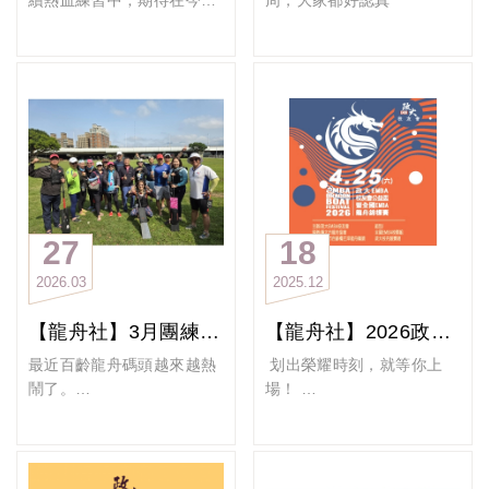
續熱血練習中，期待在今年
周，大家都好認真
亮眼，充分展現跨世代、跨
一個團隊的成長與精進，離
賽事中展現最亮眼的表現！
領域校友間的凝聚力與向心
不開每一位願意付出的人，
清晨的陽光雖然不算炙熱，
力。這份成果，來自每一位
也需要有人願意陪伴新人的
但防曬依舊不能少，畢竟努
隊員持續不懈的投入，以及
學習與成長。我們每個人都
力划槳也要優雅逆齡。
教練團與幹部在背後縝密規
是從零開始，一步一步學會
除了固定週三、週六訓練
劃與執行的共同努力。
用核心發力，學會節奏、學
外，這個月更增加週二與週
回顧備戰歷程，從年初的組
會默契。
日加強練習，透過一次次反
隊、訓練到正式賽事，許多
我們期望的不只是變強，而
覆磨合，讓團隊默契與船上
成員為近一年內甫加入的新
是一起變強；不只是贏得比
合力持續提升。
血。在兼顧專業職涯與家庭
賽，而是建立一個能彼此信
相信只要大家齊心一致、全
27
18
責任之餘，仍持續參與水上
任、互相支持的團隊。
力以赴，每一槳都能划出屬
2026
03
2025
12
訓練與體能強化課程，以堅
我們也期待有一天，能夠與
於我們的榮耀與感動！
定的紀律與高度自我要求，
強隊在河道上痛快較勁。而
【龍舟社】3月團練記錄(3/23、3/25)
【龍舟社】2026政大EMBA校友會公益盃龍舟賽報名開跑
逐步培養團隊默契與整體合
這一切，都需要時間的累
力。此過程不僅提升競技表
積，以及每一次不間斷的練
最近百齡龍舟碼頭越來越熱
划出榮耀時刻，就等你上
現，更深化校友情誼，形塑
習與堅持。
鬧了。
場！
出高度協作的團隊文化。
你今天划龍舟了嗎?
4月25日 「政大EMBA校友
在反覆的練習與修正中，隊
會公益盃龍舟賽」 快到了，
【2026政大EMBA校友會公
員們從個人節奏走向一致步
歡迎學長姐們一起參與
益盃龍舟賽報名開跑】
調，從技術磨合邁向整體協
#政大EMBA龍舟社