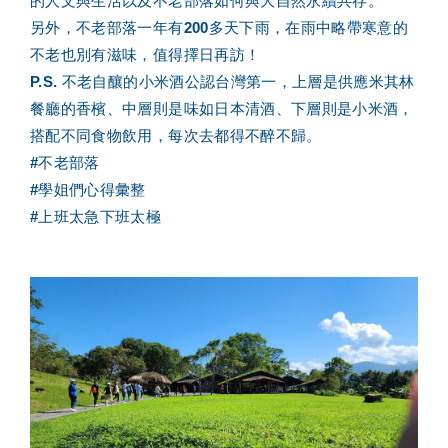
的人文與生活以及不老部落如何與大自然永續共存。
另外，不老部落一年有200多天下雨，在雨中略帶寒意的
不老也別有滋味，值得擇日再訪！
P.S. 不老自釀的小米酒公認台灣第一，上層是供應米其林
餐廳的香檳、中層則是味如日本清酒、下層則是小米酒，
搭配不同食物飲用，每次去都得不醉不歸。
#不老部落
#學姐們心得彙整
#上班太急下班太極