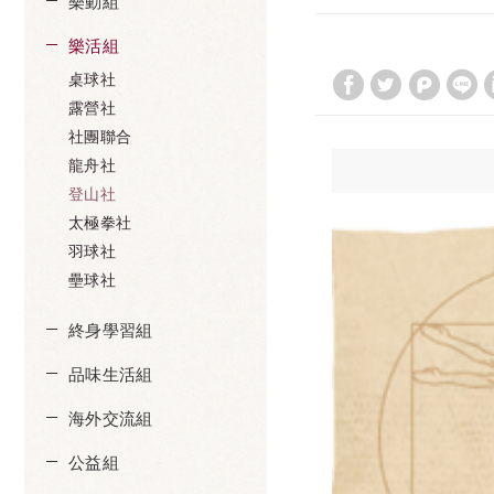
樂動組
樂活組
桌球社
露營社
社團聯合
龍舟社
登山社
太極拳社
羽球社
壘球社
終身學習組
品味生活組
海外交流組
公益組