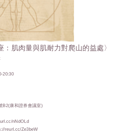
座：肌肉量與肌耐力對爬山的益處〉
x
0-20:30
號B2(康和證券會議室)
rl.cc/nNdOLd
reurl.cc/Ze3beW