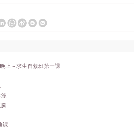
晚上～求生自救班第一課
吸
母漂
蛙腳
修課