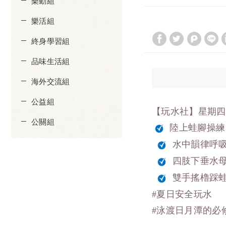
樂動組
樂活組
終身學習組
品味生活組
海外交流組
公益組
【玩水社】星期四
公關組
陸上蛙腳操練
水中韻律呼
四肢下垂水
雙手搖櫓踩
#夏日安全玩水
#泳渡日月潭的必