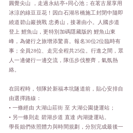
圓覺尖山 ，走過永結亭+同心池；在茗古屋享用
冰涼的綠豆豆花！因白石湖吊橋施工封閉中隨即
繞道碧山巖挑戰 忠勇山，接著由小。人國步道
登上 鯉魚山，更特別加碼隱藏版的 鯉魚山東
峰，為健行之旅增添驚喜。報名30位2位臨時有
事；全員28位、走完全程共25位。行進之間，眾
人一邊健行一邊交流，隊伍步伐整齊，氣氛熱
絡。
在回程時，領隊於新福本坑隧道前，貼心安排自
由選擇路線：
• 一條經由 大湖山莊街 至 大湖公園捷運站；
• 另一條則走 碧湖步道 直達 內湖捷運站。
學長姐們依照體力與時間規劃，分別完成最後一