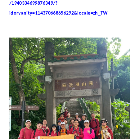
/1940334699876349/?
idorvanity=114370668656292&locale=zh_TW