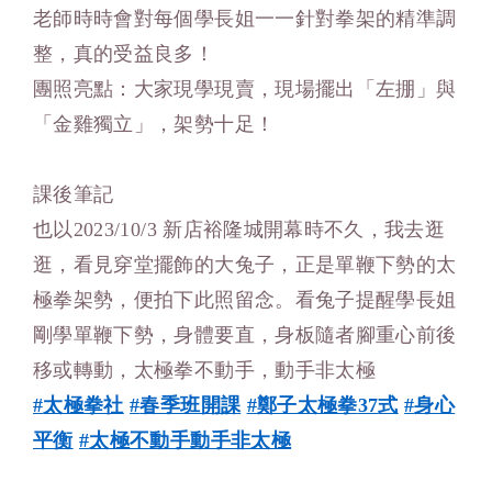
老師時時會對每個學長姐一一針對拳架的精準調
整，真的受益良多！
團照亮點：大家現學現賣，現場擺出「左掤」與
「金雞獨立」，架勢十足！
課後筆記
也以2023/10/3 新店裕隆城開幕時不久，我去逛
逛，看見穿堂擺飾的大兔子，正是單鞭下勢的太
極拳架勢，便拍下此照留念。看兔子提醒學長姐
剛學單鞭下勢，身體要直，身板隨者腳重心前後
移或轉動，太極拳不動手，動手非太極
#
太極拳社
#
春季班開課
#
鄭子太極拳
37
式
#
身心
平衡
#
太極不動手動手非太極