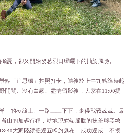
的擔憂，卻又開始發愁烈日曝曬下的抽筋風險。
紅景點「追思橋」拍照打卡，隨後於上午九點準時起
野開闊、沒有白霧。盡情留影後，大家在11:00提
脊」的稜線上。一路上上下下，走得戰戰兢兢。最
三角崙山的加碼行程，就地現煮熱騰騰的抹茶與黑糖
8:30大家陸續抵達五峰旗瀑布，成功達成「不摸