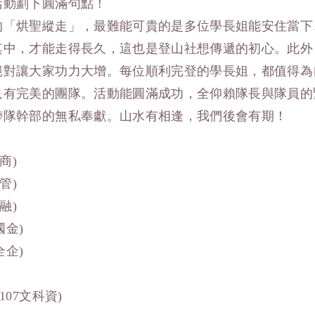
活動劃下圓滿句點！
的「烘聖縱走」，最難能可貴的是多位學長姐能安住當下
其中，才能走得長久，這也是登山社想傳遞的初心。此外
絕對讓大家功力大增。每位順利完登的學長姐，都值得為
只有完美的團隊。活動能圓滿成功，全仰賴隊長與隊員的
帶隊幹部的無私奉獻。山水有相逢，我們後會有期！
商)
管)
融)
國金)
全企)
107文科資)