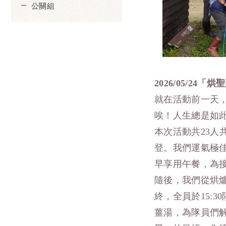
公關組
2026/05/24
「烘聖
就在活動前一天
唉！人生總是如
本次活動共23
登。我們運氣極佳
早享用午餐，為
隨後，我們從烘
終，全員於15:
薑湯，為隊員們解