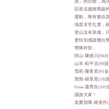
黑」的目標，為
回首這趟挑戰級
運動，唯有樂在
強度非常扎實，
登山沒有英雄，
更特別感謝幾位
帶隊幹部：
阿山-陳德川(96台
山羊-粘平吉(90資
雪莉-陳香君(91金
黑熊-鍾景星(102
Gina-蕭秀良(105
謝謝大家！
老鷹領隊-林英作(