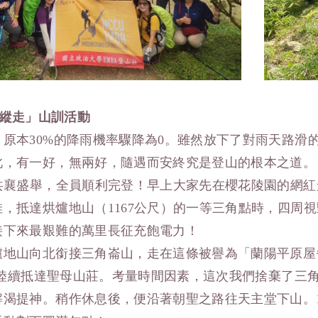
縱走」山訓活動
，原本30%的降雨機率驟降為0。雖然放下了對雨天路滑
此，有一好，無兩好，隨遇而安終究是登山的根本之道。
人共襄盛舉，全員順利完登！早上大家先在櫻花陵園的網
，抵達烘爐地山（1167公尺）的一等三角點時，四周視
接下來最艱難的萬里長征充飽電力！
爐地山向北銜接三角崙山，走在這條被譽為「蘭陽平原屋
30陸續抵達聖母山莊。考量時間因素，這次我們捨棄了
渴提神。稍作休息後，便沿著朝聖之路往天主堂下山。1