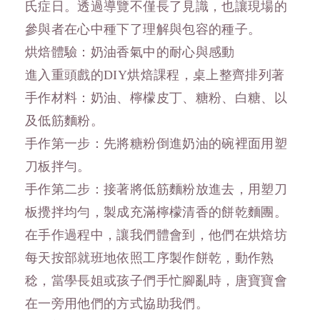
氏症日。透過導覽不僅長了見識，也讓現場的
參與者在心中種下了理解與包容的種子。
烘焙體驗：奶油香氣中的耐心與感動
進入重頭戲的DIY烘焙課程，桌上整齊排列著
手作材料：奶油、檸檬皮丁、糖粉、白糖、以
及低筋麵粉。
手作第一步：先將糖粉倒進奶油的碗裡面用塑
刀板拌勻。
手作第二步：接著將低筋麵粉放進去，用塑刀
板攪拌均勻，製成充滿檸檬清香的餅乾麵團。
在手作過程中，讓我們體會到，他們在烘焙坊
每天按部就班地依照工序製作餅乾，動作熟
稔，當學長姐或孩子們手忙腳亂時，唐寶寶會
在一旁用他們的方式協助我們。