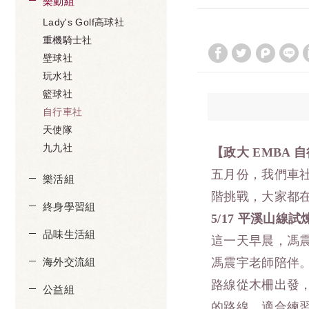
樂動組
Lady's Golf高球社
重機騎士社
壁球社
玩水社
籃球社
自行車社
天使隊
九九社
【政大 EMBA
自
五月份，我們車
樂活組
階挑戰，大家都
終身學習組
5/17
平溪山線試
品味生活組
這一天早晨，馮
海外交流組
馮震宇老師陪伴
路線從木柵出發，
公益組
的路線，適合練