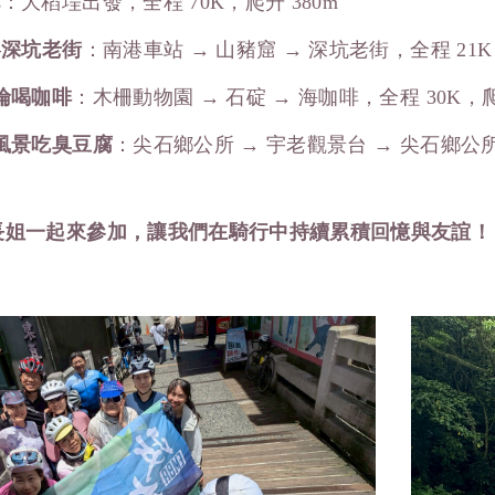
北
：大稻埕出發，全程 70K，爬升 380m
–
深坑老街
：南港車站 → 山豬窟 → 深坑老街，全程 21K，
倫喝咖啡
：木柵動物園 → 石碇 → 海咖啡，全程 30K，爬
風景吃臭豆腐
：尖石鄉公所 → 宇老觀景台 → 尖石鄉公
長姐一起來參加，讓我們在騎行中持續累積回憶與友誼！