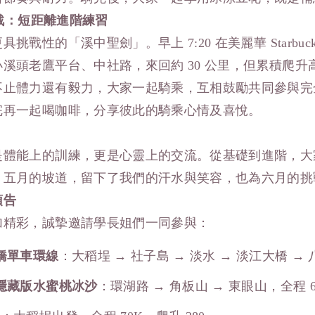
戰：短距離進階練習
挑戰性的「溪中聖劍」。早上 7:20 在美麗華 Starbu
溪頭老鷹平台、中社路，來回約 30 公里，但累積爬升高達
不止體力還有毅力，大家一起騎乘，互相鼓勵共同參與完
完再一起喝咖啡，分享彼此的騎乘心情及喜悅。
是體能上的訓練，更是心靈上的交流。從基礎到進階，大
。五月的坡道，留下了我們的汗水與笑容，也為六月的挑
預告
加精彩，誠摯邀請學長姐們一同參與：
橋單車環線
：大稻埕 → 社子島 → 淡水 → 淡江大橋 → 
隱藏版水蜜桃冰沙
：環湖路 → 角板山 → 東眼山，全程 67