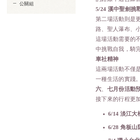
公關組
5/24
溪中聖劍挑
第二場活動則是更具
路、聖人瀑布、小
這場活動需要的
中挑戰自我，騎
車社精神
這兩場活動不僅
一種生活的實踐
六
、
七月份活動
接下來的行程更
6/14
淡江大
6/28
角板山