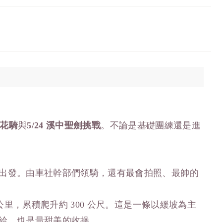
花騎
與
5/24
溪中聖劍挑戰
。不論是基礎團練還是進
出發。由車社幹部們領騎，還有最會拍照、最帥的
公里，累積爬升約 300 公尺。這是一條以緩坡為主
給，也是最甜美的收操。