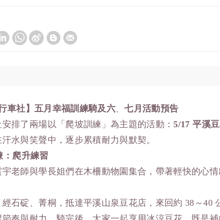
行車社】五月幸福訓練騎及六
、
七月活動預告
社安排了兩場以「爬坡訓練」為主題的活動：
5/17
平溪豆
在汗水與笑聲中，逐步累積耐力與默契。
煉：爬升練習
震宇老師與學長姐們在木柵動物園集合，帶著輕快的心情
。
經石碇、菁桐，抵達平溪山泉豆花店，來回約 38～40 
習節奏與耐力。騎完後，大家一起享用冰涼豆花，既是補