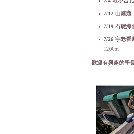
7/4
環小台
7/12
山豬窟
7/19
石碇海
7/26
宇老看
1200m
歡迎有興趣的學