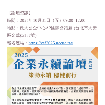
【論壇資訊】
時間：
2025
年
10
月
31
日（五）
09:00–12:00
地點：政大公企中心
A2
國際會議廳
(
台北市大安
區金華街
187
號
)
報名連結：
https://csf2025.nccuc.tw/