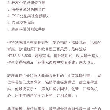
2. 校友企業與學習互動
3. 海外交流與跨國合作
4. ESG公益與社會影響力
5. 跨屆校友情誼
6. 終身學習與知識共創
他特別感謝所有學長姐對「愛心捐助・溫暖花蓮」活動的
響應。該活動原訂募款目標五百萬元，最終達成
NT$5,343,500，超額完成。捐款將用於「政大鏟子超人」
學生交通補助及「花蓮光復國中校園重建」兩大項目。
許理事長也介紹政大商學院推動的「企業導師計畫」，多
位學長姐已成為導師，協助學生探索職涯、建立產學連
結。他最後表示：「第九屆將以團結、創新、回饋為核
心，用兩年的時間全力服務、共創榮耀。」
典禮最後，歷任理事長、幹部與全體會員代表一同上台合