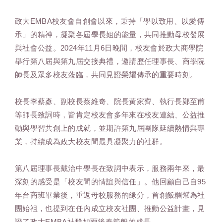
政大EMBA校友會自創會以來，秉持「學以致用、以愛傳
承」的精神，凝聚各屆學長姐的能量，共同推動母校發展
與社會公益。2024年11月6日晚間，校友會於政大商學院
舉行第八屆與第九屆交接典禮，邀請歷任理事長、商學院
師長及眾多校友蒞臨，共同見證榮耀傳承的重要時刻。
校長李蔡彥、副校長蔡維奇、院長黃家齊、執行長鄭至甫
等師長致詞時，皆肯定校友會多年來在校友連結、公益推
動與學習共創上的成就，並期許第九屆團隊延續熱情與專
業，持續成為政大校友間最具凝聚力的社群。
第八屆理事長戴治中學長在致詞中表示，服務兩年來，最
深刻的感受是「校友間的情誼與信任」。他回顧自己自95
年台商班畢業後，重返母校服務的緣分，首創飯糰幫為社
團始祖，也提到在任內成立校友社團、推動公益計畫，見
證了政大EMBA社群如雨後春筍般的成長。