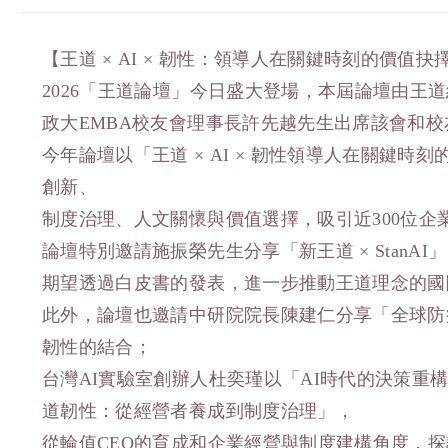
【王道 × AI × 韌性：領導人在關鍵時刻的價值抉
2026「王道論壇」今日盛大登場，本屆論壇由王
政大EMBA校友會理事長許先越先生出席該會和
今年論壇以「王道 × AI × 韌性領導人在關
創新、
制度治理、人文關懷與價值選擇，吸引近300位企
論壇特別邀請施振榮先生分享「新王道 × Stan
期望透過白皮書的發表，進一步推動王道理念的國
此外，論壇也邀請中研院院長陳建仁分享「全球防
韌性的結合；
台灣AI實驗室創辦人杜奕瑾以「AI時代的決策重
道韌性：從經營者養成到制度治理」，
從輪值CEO的育成和企業經營與制度建構角度，探