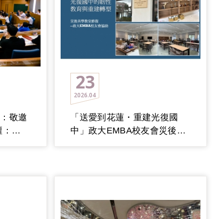
23
2026
04
院：敬邀
「送愛到花蓮・重建光復國
壇：
中」政大EMBA校友會災後重
轉型與
建/成果摘要
」