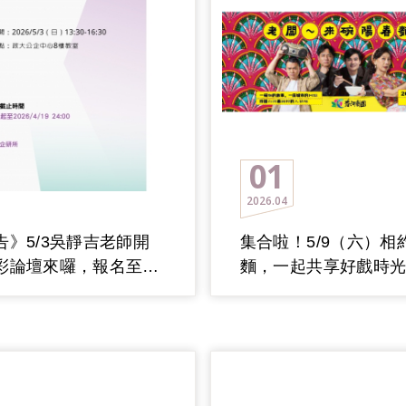
01
2026
04
告》5/3吳靜吉老師開
集合啦！5/9（六）相
彩論壇來囉，報名至
麵，一起共享好戲時
止
額已滿，正進行名單
有釋出名額，將再開
單】