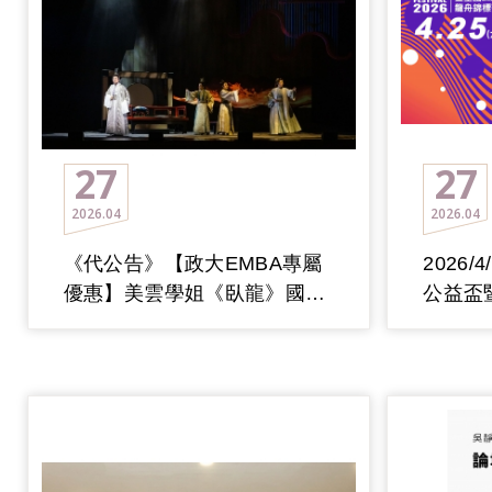
27
27
2026
04
2026
04
《代公告》【政大EMBA專屬
2026/
優惠】美雲學姐《臥龍》國際
公益盃暨
版強勢回歸！
標賽 圓