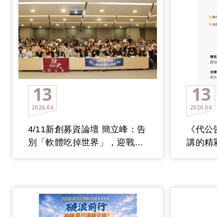
13
13
2026
04
2026
04
4/11新創募資論壇 簡立峰：告
《代公
別「軟體吃掉世界」，迎戰
講的精
「Agentic AI」革命！
4/19截