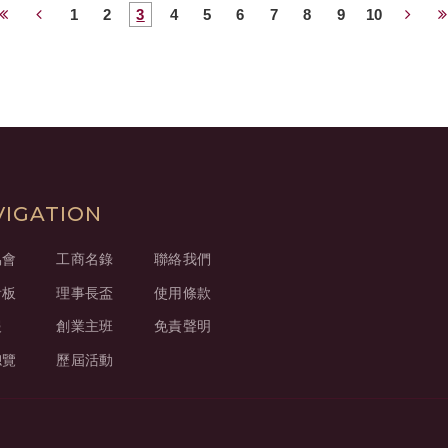
1
2
3
4
5
6
7
8
9
10
VIGATION
協會
工商名錄
聯絡我們
看板
理事長盃
使用條款
報
創業主班
免責聲明
總覽
歷屆活動