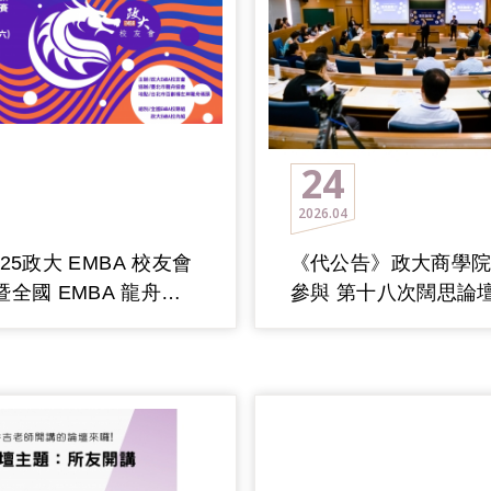
24
2026
04
4/25政大 EMBA 校友會
《代公告》政大商學
全國 EMBA 龍舟錦
參與 第十八次闊思論
滿成功!
5/5「邁向淨零：企業
永續未來的行動對話