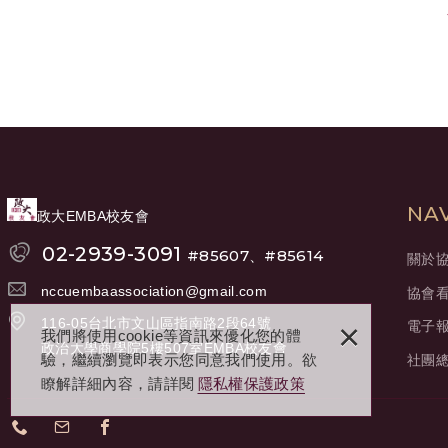
NA
政大EMBA校友會
02-2939-3091
#85607、#85614
關於
nccuembaassociation@gmail.com
協會
×
116-05台北市文山區指南路2段64號
電子
我們將使用cookie等資訊來優化您的體
政治大學商學院5樓507室EMBA校友會
驗，繼續瀏覽即表示您同意我們使用。欲
社團
瞭解詳細內容，請詳閱
隱私權保護政策