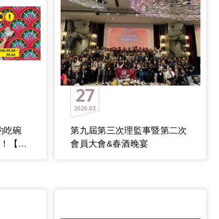
27
2026
03
約吃碗
第九屆第三次理監事暨第二次
光！【名
會員大會&春酒晚宴
整理；若
放登記表