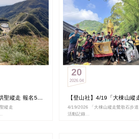
20
2026
04
【登山社】5/24烘聖縱走 報名5/10截止
）烘聖縱走
4/19/2026 「大棟山縱走鶯歌石步
活動記錄
三角崙山，我們走在蘭
這是個五月雪桐花的季節，走在林蔭
途眺遠遼闊的東部海岸
上，聽著五色鳥的歌聲，伴著微風及
朝聖之路-聖母山莊(抹
落滿地的白雪桐花，真是愜意！