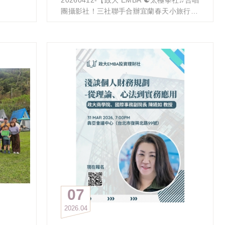
指導老師則不得上台表演
團攝影社！三社聯手合辦宜蘭春天小旅行：
茶香、蔥香、情誼滿載而歸 】
三、表演團體及表演型態限制：
上週清明時節雨紛紛，今天老天爺超給面
演出團體型態限以含主唱及樂手伴奏的樂
子！ 雖然沒遇上藍天白雲，但涼爽的晴天
團為主，其餘型態表演（如合唱團，舞團，
讓宜蘭行更舒服，重點是來回交通超順暢，
打擊樂團），需等表演名額有空缺，依報名
我們真的太 Lucky 了！
順序遞補。
感謝 ☯太極拳社♫合唱團攝影社 三社合
辦，讓 2026 的春天留下了這段最難忘、最
五、樂團報名及團費繳費時間：
溫暖的記憶。
4/13起開放線上報名至4/17截止統計。
今天的宜蘭行，完全是一場【茶香與蔥香的
以報名順序為排序，額滿後開始列候補
jW4KA
感官盛宴】：
團費繳費期間為4/20至4/30 (將依報名結果
冬山採茶趣
順序確認公告後再請各團繳費)
大家 Cosplay 採茶姑娘與大叔，從採茶、
炒茶到揉茶，在茶香中體驗職人精神，最後
報名繳費方式：
還帶回自製茶包，這份成就感滿分！
倘若要加入社員請先繳會費新台幣2000元
三星拔蔥樂
(加入玩樂社終身會員)後，待確認報名成功
來到蔥的故鄉，下田拔蔥、洗蔥，親手擀麵
07
後各團繳費請填寫匯款帳號末五碼至以下社
糰放入三星蔥及胡椒粉做出噴香的蔥油餅，
團帳號：
2026
04
現做現煎的蔥油餅超美味的，就是最道地的
宜蘭味。
玩樂社匯款帳號：