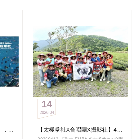
代的逆轉
玩樂社2026年度再度引爆微風 ，給屬於政
大EMBA的你/妳滿滿愛的回憶，在音樂中徜
我們深
徉異國風味
減重不
歡迎 貴團報名參加, 即日起報名(含繳費)至
謝系統
4/30止（請詳報名網址規則說明）
活動名稱 政好有你 讓愛延續 公益演唱會
作，從
-適用對象 為「玩樂社社員且已具上台表演
執行」
經驗者」
-地點 ：Breeze Mega Studio (微風藝文中
學長姐
心)
有你們
-時間：(9)/(2)(4)（四) 18:00-21:30
-活動聯絡人
111國金 翁振源 社長
14
112華商 許記維 活動長
2026
04
二、參與資格：
參加者均須為政大EMBA[有繳社費成為社
【玩水社】5/31《浮潛教學》，報名5/10截止
【太極拳社X合唱團X攝影社】4/12三社聯手合辦宜蘭春天小旅行
員者]之學生及老師，凡家屬、親友、樂團
20260412-【政大 EMBA ☯太極拳社♫合唱