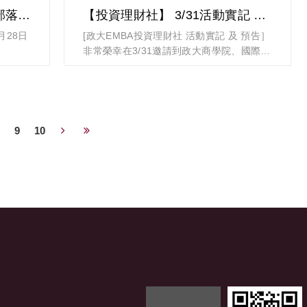
很高興今天見到老朋友、認識新朋友，
【露營社】3/28「探訪不老部落一日遊」
【投資理財社】 3/31活動實記 及 4/14預告【穩定幣戰略重塑金融生態】
元大銀行（806）（內湖分行）
EMBA 就是要一起學習、一起健康、一起玩
帳號：20582005559966
月28日
[政大EMBA投資理財社 活動實記 及 預告］
樂！期待下次再與大家攜手同遊，快快樂
戶名：陳惠萍
非常榮幸在3/31邀請到政大商學院、國際事
樂、平平安安
之後，
務副院長 超人氣的 陳嬿如教授 主講 「淺
#政大EMBA #太極拳社 #合唱團 #攝影社
重要 Google表單報名網址
的目的
談個人財務規劃」。
#宜蘭一日遊 #冬山採茶 #三星蔥油餅 #羅
https://reurl.cc/O6M73R
現場座無虛席、氣氛熱烈，老師憑藉深厚的
東美食
(請統一由團長報名，待確認繳費後將拉入
半冒險
財務背景，帶領大家從理論、心法到實務應
#學長姐情誼 #春天小旅行
團長群)
，卻因
用，重新定義財富的意義。
9
10
驚奇與
[政大EMBA投資理財社 4/14講座預告］
慈善公益演唱會樂團籌備行前安排如下：
部落的
面對傳統金融體系的結構性變革、市場的劇
3/26 成團之夜
烈波動，穩定幣已成為企業與高資產族群不
4/30 樂團報名繳費截止
可或缺的「戰略性資產」。
7-9月樂團練三次、彩排的日期及相關事宜
車進入
本次講座特別邀請 海耶克科技共同創辦人
在2026年公演團長Line群組公告
兼商務長（CBO） 温宏駿 ，帶您看穿波
眼見識
動，利用穩定幣工具建構防禦與攻擊兼具的
演出時間：9/24(晚上)
雙贏佈局！
10/2-9擇一天辦慶功宴-歡迎自費參加,提供
事，讓
時間：2026/4/14 (二) 19:00 - 21:00
每團一位指導老師免費參加慶功宴
講者：温宏駿 海耶克科技共同創辦人兼商
站都有
務長
第十屆玩樂社社長 翁振源暨幹部群 敬邀
主題： 【穩定幣戰略重塑金融生態】