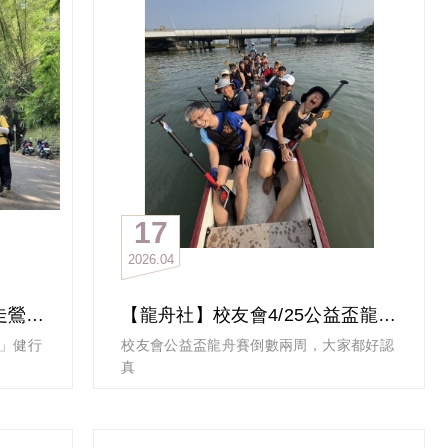
17
2026
04
【登山社】4/19「大棟山縱走鶯歌石步道」健行活動記錄
【龍舟社】校友會4/25公益盃龍舟賽倒數兩周，大家都好認真練習!
道」健行
校友會公益盃龍舟賽倒數兩周，大家都好認
真
步道
不時飄