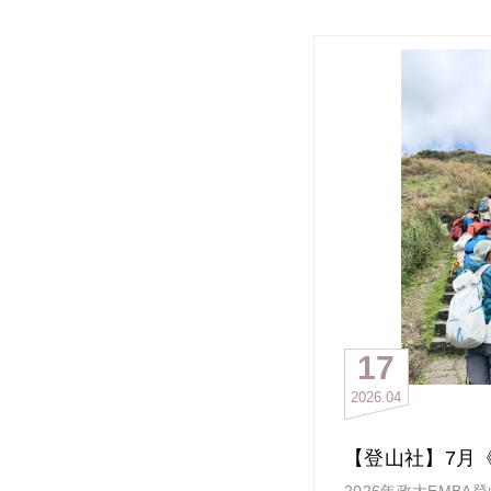
完成。本次活動共計 
與，最終成功完登10
率達50%，展現高
活動於清晨 5:10
合，隊伍準時整裝出
員，也依指示自行搭
合，展現高度自主與執
大合照與熱身準時出
本次路線橫跨陽明山
蓋多段高強度路線，
攀繩地形，其中包含
• 大屯西峰
• 大屯南峰
此區段對於手部抓握
驗，也正是手套發揮
17
整體行程歷時約 12
2026
04
的耐力、節奏控制與
戰。
天候條件・是最佳助
活動日天氣呈現「晴
2026年政大EMB