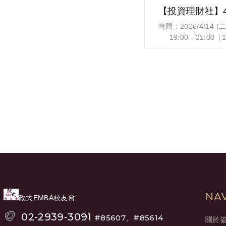
所有成功完登之學長
接受公開表揚與授獎
時間：2026/4/14 (二
致謝與展望
19:00 - 21:00
本次活動圓滿成功，
講者：温宏駿 海耶
• 各帶隊幹部與支援
務長
• 提供補給物資之團
主題： 【穩定幣戰
也感謝所有參與學長
地點： 犇亞會議中心 2
次活動不僅是一場體
臺北市松山區復興
的團隊經驗。
陽明山10連峰，不
自我極限的突破。
報名連結：
本次成功完登的學長
https://www.oeoeo.
的能力，玉山挑戰指
若無法報名，請按更
誠摯邀請更多夥伴加
理，即可報名。
「一起爬山的快樂」
參加講座好康：
18:30-19:00 
NA
政大EMBA校友會
與學長姊交流
4/12中午前報名就
02-2939-3091
#85607、#85614
關於
活動（人要在現場喔