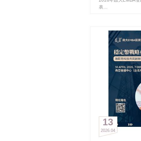
亦無降雨干擾，屬於
表
條件。隊員普遍反映
歡迎學長姐儘速報名
「爬山沒出太陽、不
林。
氣。」
桃山、喀拉業山（3天
穩定氣候亦成為本次
2026年武陵二秀活
一。
: https://reurl.cc/
終點補給・溫暖支援
報名網址：請到政大E
隊伍於長時間行進後
報名
宮）感謝由忠言學長
查詢報名：請到政大E
姐們提供完善補給，
查詢
• 飲料手搖飲
報名期間：即日起至5/
• 潤餅捲
備註： 確認匯款繳
• 冰棒
加入【2026年武陵二
• 啤酒
組。
在極度疲勞之際獲得
政大EMBA登山社敬
有完成者倍感溫暖，
榮耀時刻
13
• 完登10連峰人數：
• 部分隊伍於 17:
2026
04
18:00公車，展現
• 全體完成者展現高