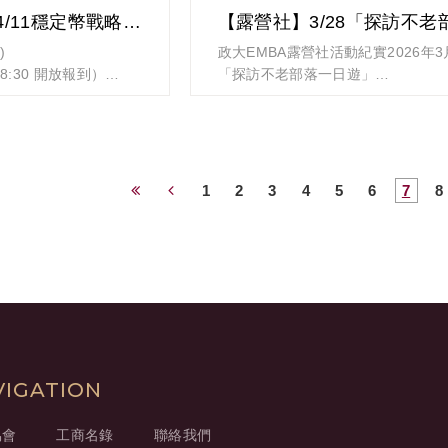
【投資理財社】4/11穩定幣戰略重塑金融生態講座
姐，將於今年社員大會
。
)
政大EMBA露營社活動紀實2026年3
（18:30 開放報到）
「探訪不老部落一日遊」
特別感謝：
克科技共同創辦人兼商
繼2月27日露營社今年首露於土牧鐸
學長姐
3月28日我們再次整裝出發，這一次
隊成員
略重塑金融生態】
地是神秘而充滿故事的不老部落。
姐的投入與堅持，使本
 樓 201 會議室
藍天白雲相伴，大家心中帶著好奇與
能挑戰，更是一段深刻
北路99號2樓
的心情，坐著遊覽車穿越國五的車潮
1
2
3
4
5
6
7
8
期待而忘卻了塞車的煩躁。一路上，
只是路線的完成，更是對
驚喜接連不斷，彷彿每一步都在揭開
秘密。
姐已具備更高山域挑戰
com.tw/moneyclub/
驚奇與驚喜的十個篇章
日可待。
新網頁，重新更新整
• 吉普車的顛簸：轉搭四輪驅動吉普
入登山社，一同體驗
山區，瞬間拉近了與大自然的距離。
。
• 獵人智慧：走在竹雞補獵路線，親
陷阱設計的巧思。
歡迎來享用輕食(限量供應)、
• 幽默導覽：部落年輕人以笑聲與故
VIGATION
旅程充滿溫度。
有資格參加講座後之抽書
• 迎賓酒不停歇：從入園開始，每一
協會
工商名錄
聯絡我們
）
迎賓酒，暢飲無限量，熱情無比。