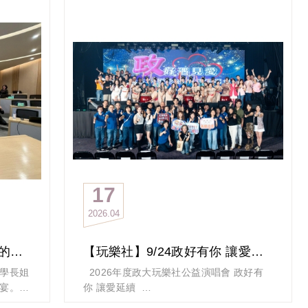
，
跑了科
小百岳
泡茶和
從福安
了石灰
，
了拍
樹佛、
石大合
17
2026
04
，不怕
長姐平安
，3位
【華山論劍社】4/1「AI時代的逆轉代謝減重策略」
【玩樂社】9/24政好有你 讓愛延續公益演唱會 歡迎樂團踴躍報名!
學長姐
2026年度政大玩樂社公益演唱會 政好有
登山社
宴。非
你 讓愛延續
吳其穎