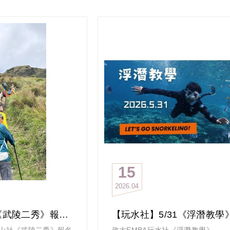
46位學長姐報名參
醫師（蒼藍鴿）為我們帶來「AI時
連峰者為23位，完登
代謝減重策略」精彩演講。
度的體能與意志力。
吳醫師用最科學且白話的方式，帶領
於士林捷運站1號出口集
入探討肥胖路徑及復胖的底層邏輯，
發。未及時集合的學
是一時或短期的衝刺，而是一場與代
乘計程車前往風櫃嘴會
的一輩子長期的生活習慣。
行力。並於6:00完成
透過昨天的學習，我們掌握了：
發。
破解復胖循環，了解身體激素如何運
系，由東向西縱走，涵
根源阻斷復胖。建立一套可以「長期
尤其西五連峰路段具備
的飲食、運動與生活週期。
：
感恩有我們最專業的幹部及義工社員
為活動留下珍貴的影像與文字紀錄。
華山論劍社才有如此強大的凝聚力！
力與體能均為極大考
關鍵保護功能之處。
15
小時以上，對於參與者
2026
04
心理韌性皆為全面挑
攻
【登山社】7月《武陵二秀》報名中，5/29(五) 截止
時多雲」，無烈日曝曬
A登山社《武陵二秀》報名
政大EMBA玩水社《浮潛教學》