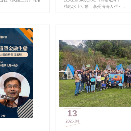
登山活動中難得的理想
精彩水上活動，享受海海人生～
：
，一起與我們同遊山
下雨，就是最好的天
時間: 2026/5/31(日)13:30-17:30
2夜）:
地點: 成功高中游泳池(近善導寺)
高完登率的重要因素之
動簡章
名額: 15人成團、30人為限​
qpknDD
※ 透過課程將學會:
MBA登山社Line群組
浮潛三寶(面鏡/呼吸管/蛙鞋)
陸續抵達終點（清天
浮潛入水/停游/前進/下潛技巧
；社長 樂活組副召學
MBA登山社Line群組
開放水域下海潛泳摸魚的能力
包括：
報名連結：
29(五) 晚上8點截止
https://forms.gle/MwMV79hk9j6u
費完成後，將會被邀請
截止時間：5/10(週日)24:00
秀專案活動】 LINE 群
補給與精神支持，讓所
邀
亦強化團隊凝聚力。
13
23位
58準時抵達終點，並銜接
2026
04
優秀的時間掌控能力
度紀律與團隊合作精神