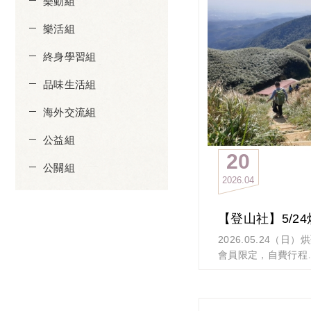
樂動組
樂活組
終身學習組
品味生活組
海外交流組
公益組
20
公關組
2026
04
2026.05.24（日
會員限定，自費行程
從烘爐地山向北銜接
陽平原的屋脊上，沿
線，再從天主教徒的