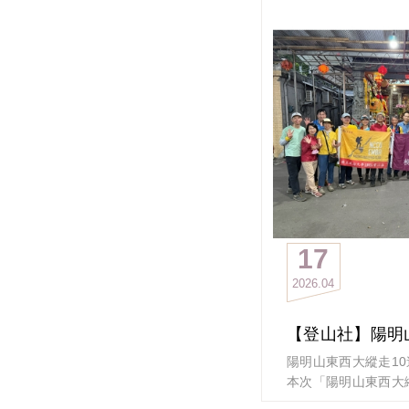
茶山)走到五峰旗瀑
這是一條走起來隱隱
不已的挑戰級路線！全
及下降各約1000M
內完登陽明山五連峰
報名網址：請到政大E
報名
活動名額：20人成行
先後排序。
報名截止：5/10(日)
名系統
政大EMBA登山社 敬
17
2026
04
陽明山東西大縱走10
本次「陽明山東西大
動，在登山社幹部的