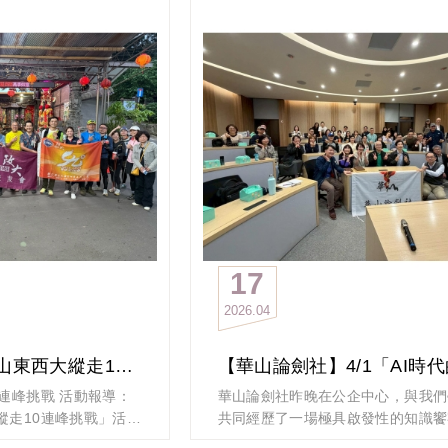
布。
走過拉繩陡上的尖棟山、大青坑崙山
作痛，事後又讓人懷念
Abby學姐就追上我們了（她先去代
程距離15KM，上升
技馬）、接著遠鎮山、秋壇山就到了
，報名請具備近期三個月
大棟山，中午在普天禪寺用餐，
以上的能力。
那裡的師兄師姐依然熱情的招待大家
MBA登山社Line群組
茶點，用餐後踢了很長的一段馬路，
宮旁的紅色階梯又進入林蔭步道，過
，30人為限，依繳費
坑山、望湖山就期待著豆花車的出現
果然不負眾望的我們吃到了豆花（忘
 20:00 或額滿即關閉報
照）！
邀
之後的路況有很多的上上下下，有大
彰埔坑山、鶯歌石山，最後來到鶯歌
17
照後結束今天的行程.
2026
04
登山社的學長姐都已經練就一身功夫
濕滑與無止境的上上下下，20位學
順利的完成13.7公里，爬升750公尺
【登山社】陽明山東西大縱走10連峰挑戰 活動報導
撤退.
連峰挑戰 活動報導：
華山論劍社昨晚在公企中心，與我們
感謝學長姐的熱情參與及協助帶隊的
縱走10連峰挑戰」活
共同經歷了一場極具啟發性的知識饗
幹部與行政支援！
精心規劃與帶領下順利
常感謝 蒼嵐健康美學診所院長——